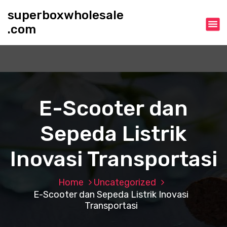
S
superboxwholesale
k
.com
i
p
t
o
c
o
n
E-Scooter dan
t
e
Sepeda Listrik
n
t
Inovasi Transportasi
Home
Uncategorized
E-Scooter dan Sepeda Listrik Inovasi
Transportasi