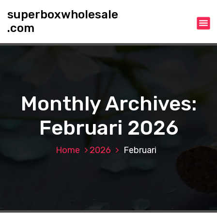
S
superboxwholesale
k
.com
i
p
t
o
c
o
n
Monthly Archives:
t
e
Februari 2026
n
t
Home
2026
Februari