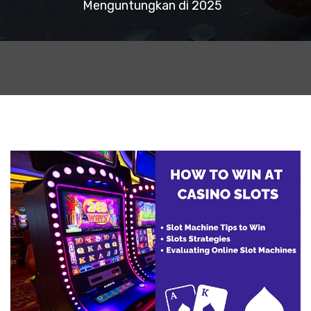
Menguntungkan di 2025