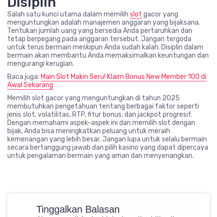
Disiplin
Salah satu kunci utama dalam memilih
slot
gacor yang
menguntungkan adalah manajemen anggaran yang bijaksana.
Tentukan jumlah uang yang bersedia Anda pertaruhkan dan
tetap berpegang pada anggaran tersebut. Jangan tergoda
untuk terus bermain meskipun Anda sudah kalah. Disiplin dalam
bermain akan membantu Anda memaksimalkan keuntungan dan
mengurangi kerugian.
Baca juga:
Main Slot Makin Seru! Klaim Bonus New Member 100 di
Awal Sekarang
Memilih slot gacor yang menguntungkan di tahun 2025
membutuhkan pengetahuan tentang berbagai faktor seperti
jenis slot, volatilitas, RTP, fitur bonus, dan jackpot progresif.
Dengan memahami aspek-aspek ini dan memilih slot dengan
bijak, Anda bisa meningkatkan peluang untuk meraih
kemenangan yang lebih besar. Jangan lupa untuk selalu bermain
secara bertanggung jawab dan pilih kasino yang dapat dipercaya
untuk pengalaman bermain yang aman dan menyenangkan.
Tinggalkan Balasan