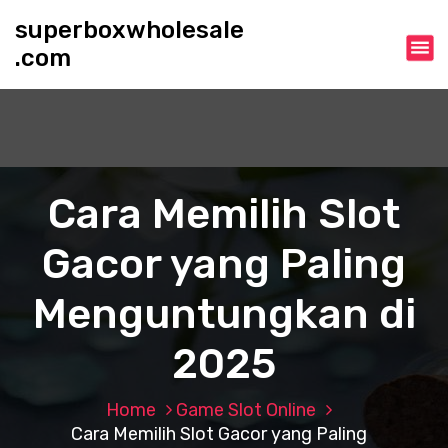
S
superboxwholesale
k
.com
i
p
t
o
c
o
n
Cara Memilih Slot
t
e
Gacor yang Paling
n
t
Menguntungkan di
2025
Home
Game Slot Online
Cara Memilih Slot Gacor yang Paling