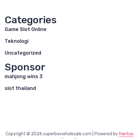
Categories
Game Slot Online
Teknologi
Uncategorized
Sponsor
mahjong wins 3
slot thailand
Copyright © 2026 superboxwholesale.com | Powered by
Hantus