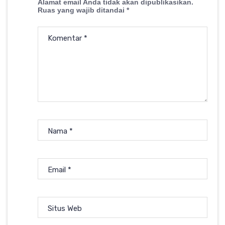
Alamat email Anda tidak akan dipublikasikan.
Ruas yang wajib ditandai
*
Komentar
*
Nama
*
Email
*
Situs Web