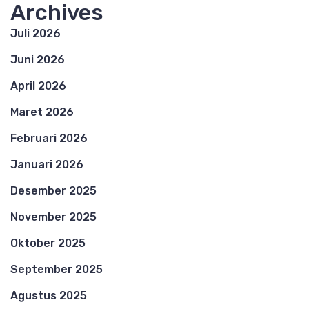
Archives
Juli 2026
Juni 2026
April 2026
Maret 2026
Februari 2026
Januari 2026
Desember 2025
November 2025
Oktober 2025
September 2025
Agustus 2025