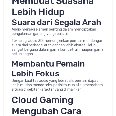
Membuat Suasana
Lebih Hidup
Suara dari Segala Arah
Audio menjadi elemen penting dalam menciptakan
pengalaman gaming yang realistis.
Teknologi audio 3D memungkinkan pemain mendengar
suara dari berbagai arah dengan lebih akurat. Hal ini
sangat berguna dalam game kompetitif maupun game
petualangan.
Membantu Pemain
Lebih Fokus
Dengan kualitas audio yang lebih baik, pemain dapat
lebih mudah mendeteksi posisi musuh atau memahami
situasi di sekitar karakter yang di mainkan.
Cloud Gaming
Mengubah Cara