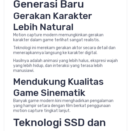
Generasi Baru
Gerakan Karakter
Lebih Natural
Motion capture modern memungkinkan gerakan
karakter dalam game terlihat sangat realistis.
Teknologi ini merekam gerakan aktor secara detail dan
menerapkannya langsung ke karakter digital.
Hasilnya adalah animasi yang lebih halus, ekspresi wajah
yang lebih hidup, dan interaksi yang terasa lebih
manusiawi.
Mendukung Kualitas
Game Sinematik
Banyak game modern kini menghadirkan pengalaman
yang hampir setara dengan film berkat penggunaan
motion capture tingkat lanjut.
Teknologi SSD dan