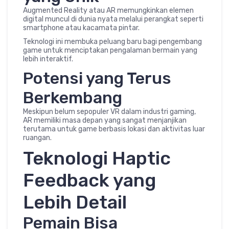
Augmented Reality atau AR memungkinkan elemen
digital muncul di dunia nyata melalui perangkat seperti
smartphone atau kacamata pintar.
Teknologi ini membuka peluang baru bagi pengembang
game untuk menciptakan pengalaman bermain yang
lebih interaktif.
Potensi yang Terus
Berkembang
Meskipun belum sepopuler VR dalam industri gaming,
AR memiliki masa depan yang sangat menjanjikan
terutama untuk game berbasis lokasi dan aktivitas luar
ruangan.
Teknologi Haptic
Feedback yang
Lebih Detail
Pemain Bisa