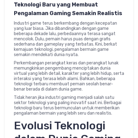
Teknologi Baru yang Membuat
Pengalaman Gaming Semakin Realistis
Industri game terus berkembang dengan kecepatan
yang luar biasa. Jika dibandingkan dengan game
beberapa dekade lalu, perbedaannya terasa sangat
mencolok. Dulu, pemain harus puas dengan grafis
sederhana dan gameplay yang terbatas. Kini, berkat
kemajuan teknologi, pengalaman bermain game
semakin mendekati dunia nyata.
Perkembangan perangkat keras dan perangkat lunak
memungkinkan pengembang menciptakan dunia
virtual yang lebih detail, karakter yang lebih hidup, serta
interaksi yang terasa lebih alami. Bahkan, beberapa
teknologi terbaru membuat pemain seolah benar-
benar berada di dalam dunia game.
Tidak heran jika industri gaming menjadi salah satu
sektor teknologi yang paling inovatif saat ini. Berbagai
teknologi baru terus bermunculan untuk memberikan
pengalaman bermain yang lebih seru dan realistis.
Evolusi Teknologi