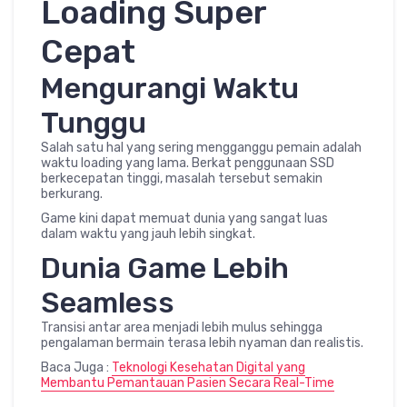
Loading Super
Cepat
Mengurangi Waktu
Tunggu
Salah satu hal yang sering mengganggu pemain adalah
waktu loading yang lama. Berkat penggunaan SSD
berkecepatan tinggi, masalah tersebut semakin
berkurang.
Game kini dapat memuat dunia yang sangat luas
dalam waktu yang jauh lebih singkat.
Dunia Game Lebih
Seamless
Transisi antar area menjadi lebih mulus sehingga
pengalaman bermain terasa lebih nyaman dan realistis.
Baca Juga :
Teknologi Kesehatan Digital yang
Membantu Pemantauan Pasien Secara Real-Time