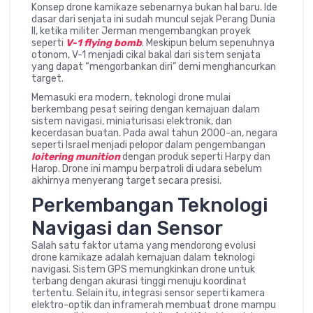
Konsep drone kamikaze sebenarnya bukan hal baru. Ide
dasar dari senjata ini sudah muncul sejak Perang Dunia
II, ketika militer Jerman mengembangkan proyek
seperti
V-1 flying bomb
. Meskipun belum sepenuhnya
otonom, V-1 menjadi cikal bakal dari sistem senjata
yang dapat “mengorbankan diri” demi menghancurkan
target.
Memasuki era modern, teknologi drone mulai
berkembang pesat seiring dengan kemajuan dalam
sistem navigasi, miniaturisasi elektronik, dan
kecerdasan buatan. Pada awal tahun 2000-an, negara
seperti Israel menjadi pelopor dalam pengembangan
loitering munition
dengan produk seperti Harpy dan
Harop. Drone ini mampu berpatroli di udara sebelum
akhirnya menyerang target secara presisi.
Perkembangan Teknologi
Navigasi dan Sensor
Salah satu faktor utama yang mendorong evolusi
drone kamikaze adalah kemajuan dalam teknologi
navigasi. Sistem GPS memungkinkan drone untuk
terbang dengan akurasi tinggi menuju koordinat
tertentu. Selain itu, integrasi sensor seperti kamera
elektro-optik dan inframerah membuat drone mampu