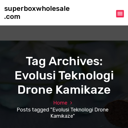
S
superboxwholesale
k
.com
i
p
t
o
c
o
n
Tag Archives:
t
e
Evolusi Teknologi
n
t
Drone Kamikaze
Home
Posts tagged "Evolusi Teknologi Drone
Kamikaze"