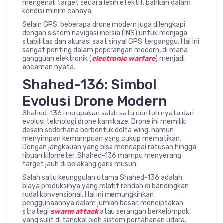
mengenali target secara lebih efektif, bahkan dalam
kondisi minim cahaya.
Selain GPS, beberapa drone modern juga dilengkapi
dengan sistem navigasi inersia (INS) untuk menjaga
stabilitas dan akurasi saat sinyal GPS terganggu. Hal ini
sangat penting dalam peperangan modern, di mana
gangguan elektronik (
electronic warfare
) menjadi
ancaman nyata.
Shahed-136: Simbol
Evolusi Drone Modern
Shahed-136 merupakan salah satu contoh nyata dari
evolusi teknologi drone kamikaze. Drone ini memiliki
desain sederhana berbentuk delta wing, namun
menyimpan kemampuan yang cukup mematikan.
Dengan jangkauan yang bisa mencapai ratusan hingga
ribuan kilometer, Shahed-136 mampu menyerang
target jauh di belakang garis musuh.
Salah satu keunggulan utama Shahed-136 adalah
biaya produksinya yang relatif rendah di bandingkan
rudal konvensional. Hal ini memungkinkan
penggunaannya dalam jumlah besar, menciptakan
strategi
swarm attack
atau serangan berkelompok
yang sulit di tangkal oleh sistem pertahanan udara.